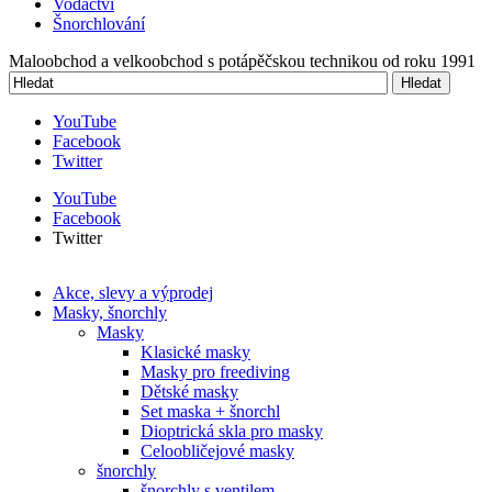
Free diving
Plavání
Potápění
Surfování
Vodáctví
Šnorchlování
Maloobchod a velkoobchod s potápěčskou technikou od roku 1991
Hledat
Vyhledávání
YouTube
Facebook
Twitter
YouTube
Facebook
Twitter
Akce, slevy a výprodej
Masky, šnorchly
Masky
Klasické masky
Masky pro freediving
Dětské masky
Set maska + šnorchl