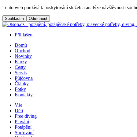
Přejít na hlavní obsah
Tento web používá k poskytování služeb a analýze návštěvnosti soubo
Přihlášení
Domů
Obchod
Menu button
Frontend navigation
Novinky
Kurzy
Cesty
Servis
Půjčovna
Články
Fotky
Kontakty
Vše
Děti