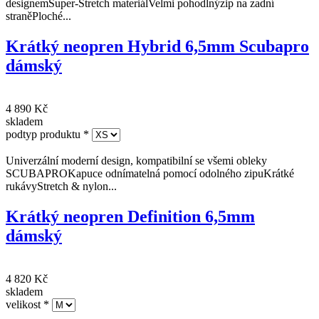
2.5 mm dámský krátký neopren oblek s propracovaným střihem a
designemSuper-Stretch materiálVelmi pohodlnýzip na zadní
straněPloché...
Krátký neopren Hybrid 6,5mm Scubapro
dámský
4 890 Kč
skladem
podtyp produktu
*
Univerzální moderní design, kompatibilní se všemi obleky
SCUBAPROKapuce odnímatelná pomocí odolného zipuKrátké
rukávyStretch & nylon...
Krátký neopren Definition 6,5mm
dámský
4 820 Kč