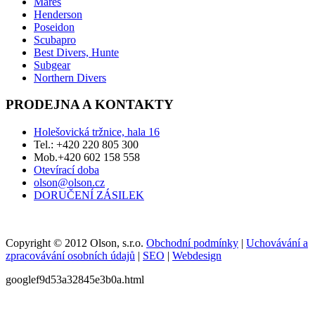
Servis
Půjčovna
Články
Fotky
NAJDETE NÁS
Twitter
Facebook
You Tube
Značky
Mares
Henderson
Poseidon
Scubapro
Best Divers, Hunte
Subgear
Northern Divers
PRODEJNA A KONTAKTY
Holešovická tržnice, hala 16