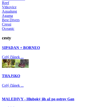
Reef
Vitkovice
Aqualung
Agama
Best Divers
Cressi
Oceanic
cesty
SIPADAN + BORNEO
Celý článek ...
THAJSKO
Celý článek ...
MALEDIVY - Hluboký jih až po ostrov Gan