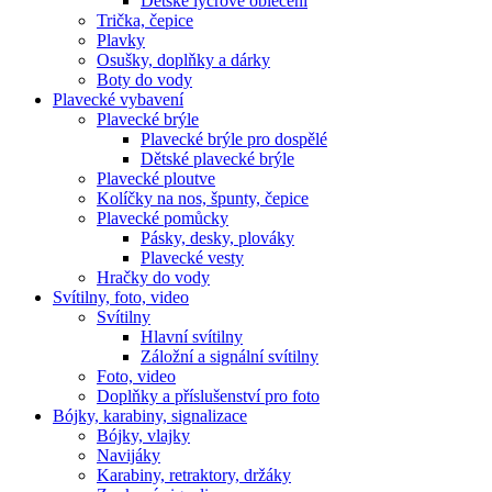
Dětské lycrové oblečení
Trička, čepice
Plavky
Osušky, doplňky a dárky
Boty do vody
Plavecké vybavení
Plavecké brýle
Plavecké brýle pro dospělé
Dětské plavecké brýle
Plavecké ploutve
Kolíčky na nos, špunty, čepice
Plavecké pomůcky
Pásky, desky, plováky
Plavecké vesty
Hračky do vody
Svítilny, foto, video
Svítilny
Hlavní svítilny
Záložní a signální svítilny
Foto, video
Doplňky a příslušenství pro foto
Bójky, karabiny, signalizace
Bójky, vlajky
Navijáky
Karabiny, retraktory, držáky