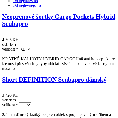
Od nejdražšího
Od nejlevnějšího
Neoprenové šortky Cargo Pockets Hybrid
Scubapro
4 505 Kč
skladem
velikost
*
KRÁTKÉ KALHOTY HYBRID CARGOUnikátní koncept, který
lze nosit přes všechny typy obleků. Získáte tak navíc dvě kapsy pro
maximální...
Short DEFINITION Scubapro dámský
3 420 Kč
skladem
velikost
*