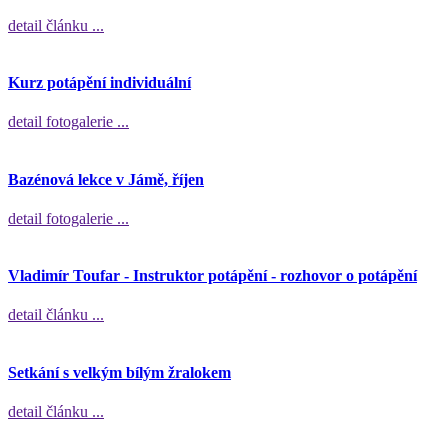
detail článku ...
Kurz potápění individuální
detail fotogalerie ...
Bazénová lekce v Jámě, říjen
detail fotogalerie ...
Vladimír Toufar - Instruktor potápění - rozhovor o potápění
detail článku ...
Setkání s velkým bílým žralokem
detail článku ...