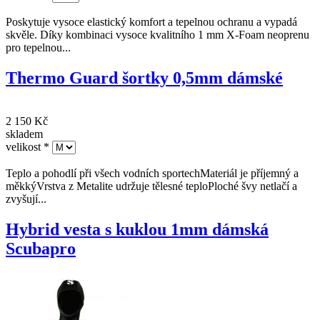
Scubapro
2 300 Kč
skladem
velikost
*
Poskytuje vysoce elastický komfort a tepelnou ochranu a vypadá
skvěle. Díky kombinaci vysoce kvalitního 1 mm X-Foam neoprenu
pro tepelnou...
Thermo Guard šortky 0,5mm dámské
2 150 Kč
skladem
velikost
*
Teplo a pohodlí při všech vodních sportechMateriál je příjemný a
měkkýVrstva z Metalite udržuje tělesné teploPloché švy netlačí a
zvyšují...