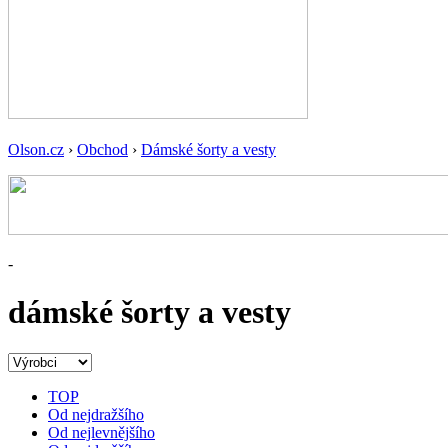
Olson.cz
›
Obchod
›
Dámské šorty a vesty
-
dámské šorty a vesty
TOP
Od nejdražšího
Od nejlevnějšího