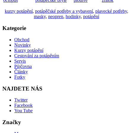
potapeni
lahve
přezky na
potapecske merici
expedice
potápěčské
opasek
pristroje
antarktida
potřeby
Potápění ve
dětské boty do
otterbox
cordura
Slovinsku
vody
boardshorts
suunto
speedo
icon hd
plavecké
osušky
počítač
pánská vesta
potřeby
mare
nože
jižní afrika
aqualung
potapecske
tlakoměry
novinka
opasek
masky
plavky
tlakomer
přezka
diving
octopus
potápěčské brýle
ploutve
žralok
kurzy potápění
,
potápěčské potřeby a vybavení
,
plavecké potřeby
,
masky
,
neopren
,
hodinky
,
potápění
Kategorie
Obchod
Novinky
Kurzy potápění
Cestování za potápěním