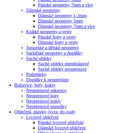
Pánské neopreny 7mm a více
Dámské neopreny
Dámské neopreny 1-3mm
Dámské neopreny 5mm
Dámské neopreny 7mm a více
Krátké neopreny a vesty
Pánské šorty a vesty
Dámské šorty a vesty
Juniorské a dětské neopreny
Surfařské neopreny a doplňky
Suché obleky
Suché obleky membránové
Suché obleky neoprenové
Podobleky
Doplňky k neoprenům
Rukavice, boty, kukly
Neoprenové rukavice
Neoprenové boty
Neoprenové kukly
Neoprenové ponožky
Oblečení, plavky, lycra, do vody
Lycrové oblečení
Pánské lycrové oblečení
Dámské lycrové oblečení