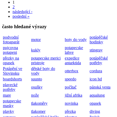
skladem
Typ
*
5mm/3mm vesta s kuklou z trilastického mixu umožňující malé
stlačení na hlavě3mm silný límec a neoprenová manžeta kolem
obličeje pro lepší...
Stránky
1
2
následující ›
poslední »
často hledané výrazy
podvodní
potápěčské
motor
boty do vody
fotoaparát
hodinky
pujcovna
potapecske
kukly
stingray