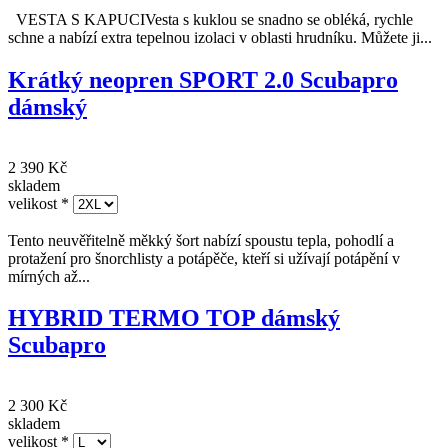
3 250 Kč
skladem
Typ
*
VESTA S KAPUCIVesta s kuklou se snadno se obléká, rychle
schne a nabízí extra tepelnou izolaci v oblasti hrudníku. Můžete ji...
Krátký neopren SPORT 2.0 Scubapro
dámský
2 390 Kč
skladem
velikost
*
Tento neuvěřitelně měkký šort nabízí spoustu tepla, pohodlí a
protažení pro šnorchlisty a potápěče, kteří si užívají potápění v
mírných až...
HYBRID TERMO TOP dámský