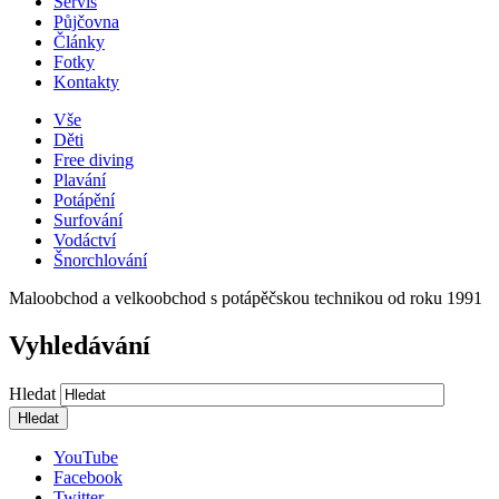
Servis
Půjčovna
Články
Fotky
Kontakty
Vše
Děti
Free diving
Plavání
Potápění
Surfování
Vodáctví
Šnorchlování
Maloobchod a velkoobchod s potápěčskou technikou od roku 1991
Vyhledávání
Hledat
YouTube
Facebook
Twitter