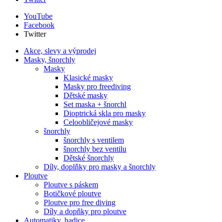
YouTube
Facebook
Twitter
Akce, slevy a výprodej
Masky, šnorchly
Masky
Klasické masky
Masky pro freediving
Dětské masky
Set maska + šnorchl
Dioptrická skla pro masky
Celoobličejové masky
šnorchly
šnorchly s ventilem
šnorchly bez ventilu
Dětské šnorchly
Díly, doplňky pro masky a šnorchly
Ploutve
Ploutve s páskem
Botičkové ploutve
Ploutve pro free diving
Díly a dopňky pro ploutve
Automatiky, hadice