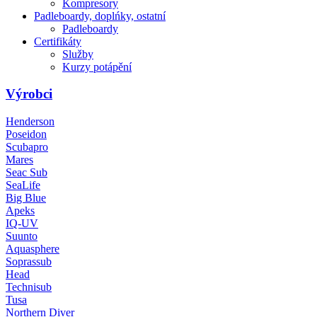
Kompresory
Padleboardy, doplńky, ostatní
Padleboardy
Certifikáty
Služby
Kurzy potápění
Výrobci
Henderson
Poseidon
Scubapro
Mares
Seac Sub
SeaLife
Big Blue
Apeks
IQ-UV
Suunto
Aquasphere
Soprassub
Head
Technisub
Tusa
Northern Diver