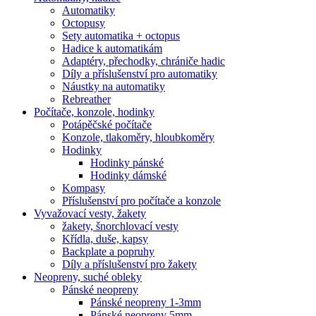
Automatiky
Octopusy
Sety automatika + octopus
Hadice k automatikám
Adaptéry, přechodky, chrániče hadic
Díly a příslušenství pro automatiky
Náustky na automatiky
Rebreather
Počítače, konzole, hodinky
Potápěčské počítače
Konzole, tlakoměry, hloubkoměry
Hodinky
Hodinky pánské
Hodinky dámské
Kompasy
Příslušenství pro počítače a konzole
Vyvažovací vesty, žakety
žakety, šnorchlovací vesty
Křídla, duše, kapsy
Backplate a popruhy
Díly a příslušenství pro žakety
Neopreny, suché obleky
Pánské neopreny
Pánské neopreny 1-3mm
Pánské neopreny 5mm