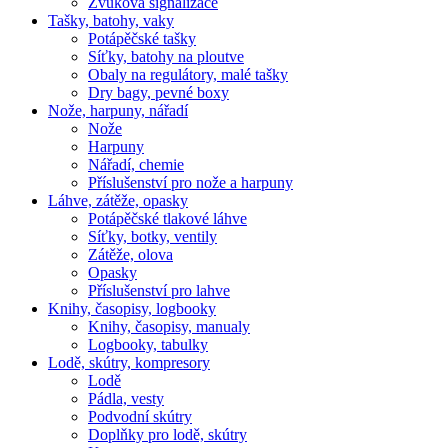
Zvuková signalizace
Tašky, batohy, vaky
Potápěčské tašky
Síťky, batohy na ploutve
Obaly na regulátory, malé tašky
Dry bagy, pevné boxy
Nože, harpuny, nářadí
Nože
Harpuny
Nářadí, chemie
Příslušenství pro nože a harpuny
Láhve, zátěže, opasky
Potápěčské tlakové láhve
Síťky, botky, ventily
Zátěže, olova
Opasky
Příslušenství pro lahve
Knihy, časopisy, logbooky
Knihy, časopisy, manualy
Logbooky, tabulky
Lodě, skútry, kompresory
Lodě
Pádla, vesty
Podvodní skútry
Doplňky pro lodě, skútry