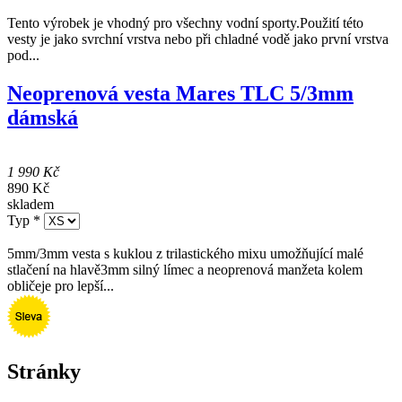
Neoprenové šortky na vodní sporty.Perfektní kombinace špičkových
materiálů 100% Hyperflex AMPstretch 6-WAY superstretchový...
Vesta 2.5mm SEAC lady
1 290 Kč
skladem
Typ
*
Tento výrobek je vhodný pro všechny vodní sporty.Použití této
vesty je jako svrchní vrstva nebo při chladné vodě jako první vrstva
pod...
Neoprenová vesta Mares TLC 5/3mm
dámská
1 990 Kč
890 Kč