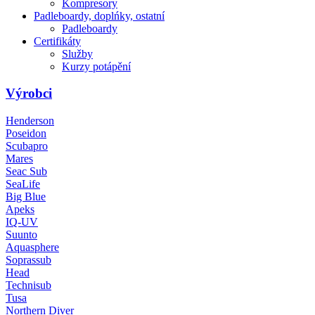
Kompresory
Padleboardy, doplńky, ostatní
Padleboardy
Certifikáty
Služby
Kurzy potápění
Výrobci
Henderson
Poseidon
Scubapro
Mares
Seac Sub
SeaLife
Big Blue
Apeks
IQ-UV
Suunto
Aquasphere
Soprassub
Head
Technisub
Tusa
Northern Diver