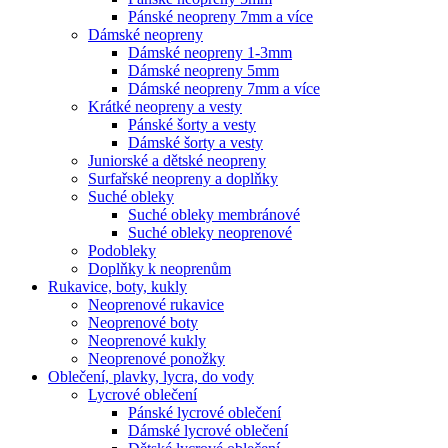
Pánské neopreny 7mm a více
Dámské neopreny
Dámské neopreny 1-3mm
Dámské neopreny 5mm
Dámské neopreny 7mm a více
Krátké neopreny a vesty
Pánské šorty a vesty
Dámské šorty a vesty
Juniorské a dětské neopreny
Surfařské neopreny a doplňky
Suché obleky
Suché obleky membránové
Suché obleky neoprenové
Podobleky
Doplňky k neoprenům
Rukavice, boty, kukly
Neoprenové rukavice
Neoprenové boty
Neoprenové kukly
Neoprenové ponožky
Oblečení, plavky, lycra, do vody
Lycrové oblečení
Pánské lycrové oblečení
Dámské lycrové oblečení