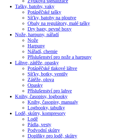
Zvuková signalizace
Tašky, batohy, vaky
Potápěčské tašky
Síťky, batohy na ploutve
Obaly na regulátory, malé tašky
Dry bagy, pevné boxy
Nože, harpuny, nářadí
Nože
Harpuny
Nářadí, chemie
Příslušenství pro nože a harpuny
Láhve, zátěže, opasky
Potápěčské tlakové láhve
Síťky, botky, ventily
Zátěže, olova
Opasky
Příslušenství pro lahve
Knihy, časopisy, logbooky
Knihy, časopisy, manualy
Logbooky, tabulky
Lodě, skútry, kompresory
Lodě
Pádla, vesty
Podvodní skútry
Doplňky pro lodě, skútry