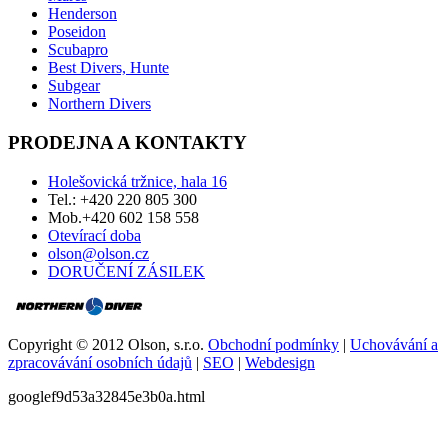
Henderson
Poseidon
Scubapro
Best Divers, Hunte
Subgear
Northern Divers
PRODEJNA A KONTAKTY
Holešovická tržnice, hala 16
Tel.: +420 220 805 300
Mob.+420 602 158 558
Otevírací doba
olson@olson.cz
DORUČENÍ ZÁSILEK
Copyright © 2012 Olson, s.r.o.
Obchodní podmínky
|
Uchovávání a
zpracovávání osobních údajů
|
SEO
|
Webdesign
googlef9d53a32845e3b0a.html