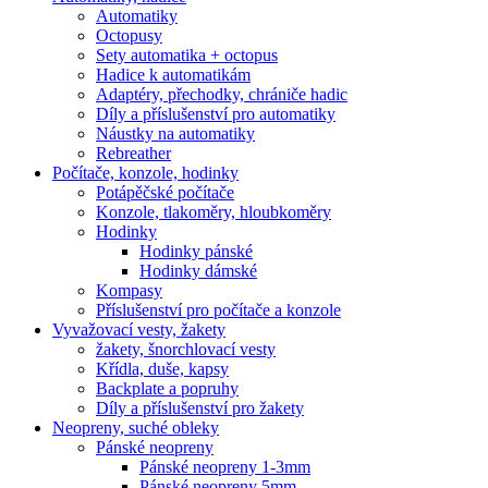
Automatiky
Octopusy
Sety automatika + octopus
Hadice k automatikám
Adaptéry, přechodky, chrániče hadic
Díly a příslušenství pro automatiky
Náustky na automatiky
Rebreather
Počítače, konzole, hodinky
Potápěčské počítače
Konzole, tlakoměry, hloubkoměry
Hodinky
Hodinky pánské
Hodinky dámské
Kompasy
Příslušenství pro počítače a konzole
Vyvažovací vesty, žakety
žakety, šnorchlovací vesty
Křídla, duše, kapsy
Backplate a popruhy
Díly a příslušenství pro žakety
Neopreny, suché obleky
Pánské neopreny
Pánské neopreny 1-3mm
Pánské neopreny 5mm