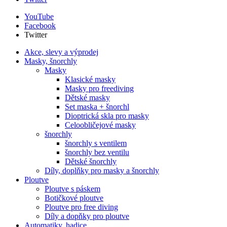
YouTube
Facebook
Twitter
Akce, slevy a výprodej
Masky, šnorchly
Masky
Klasické masky
Masky pro freediving
Dětské masky
Set maska + šnorchl
Dioptrická skla pro masky
Celoobličejové masky
šnorchly
šnorchly s ventilem
šnorchly bez ventilu
Dětské šnorchly
Díly, doplňky pro masky a šnorchly
Ploutve
Ploutve s páskem
Botičkové ploutve
Ploutve pro free diving
Díly a dopňky pro ploutve
Automatiky, hadice