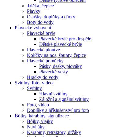
Dětské lycrové oblečení
Trička, čepice
Plavky
Osušky, doplňky a dárky
Boty do vody
Plavecké vybavení
Plavecké brýle
Plavecké brýle pro dospělé
Dětské plavecké brýle
Plavecké ploutve
Kolíčky na nos, špunty, čepice
Plavecké pomůcky
Pásky, desky, plováky
Plavecké vesty
Hračky do vody
Svítilny, foto, video
Svítilny
Hlavní svítilny
Záložní a signální svítilny
Foto, video
Doplňky a příslušenství pro foto
Bójky, karabiny, signalizace
Bójky, vlajky
Navijáky
Karabiny, retraktory, držáky