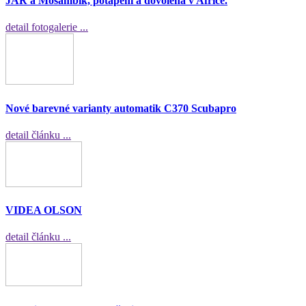
JAR a Mosambik, potápění a dovolená v Africe.
detail fotogalerie ...
Nové barevné varianty automatik C370 Scubapro
detail článku ...
VIDEA OLSON
detail článku ...