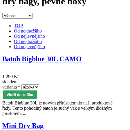
dry bagy, pevné boxy
TOP
Od nejdražšího
Od nejlevnějšího
Od nejdražšího
Od nejlevnějšího
Batoh Bigblue 30L CAMO
1 290 Kč
skladem
varianta
*
Batoh Bigblue 30L je novým přírůstkem do naší produktové
řady. Tento pohodlný batoh je suchý vak s velkým úložným
prostorem. ...
Mini Dry Bag