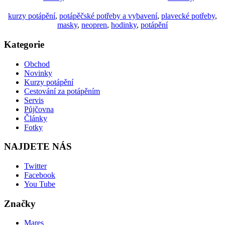
kurzy potápění
,
potápěčské potřeby a vybavení
,
plavecké potřeby
,
masky
,
neopren
,
hodinky
,
potápění
Kategorie
Obchod
Novinky
Kurzy potápění
Cestování za potápěním
Servis
Půjčovna
Články
Fotky
NAJDETE NÁS
Twitter
Facebook
You Tube
Značky
Mares