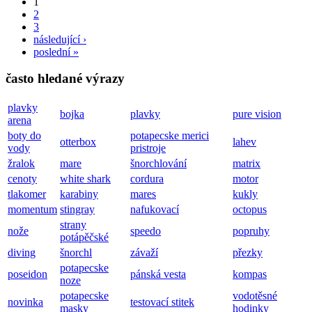
1
2
3
následující ›
poslední »
často hledané výrazy
plavky
bojka
plavky
pure vision
arena
boty do
potapecske merici
otterbox
lahev
vody
pristroje
žralok
mare
šnorchlování
matrix
cenoty
white shark
cordura
motor
tlakomer
karabiny
mares
kukly
momentum
stingray
nafukovací
octopus
strany
nože
speedo
popruhy
potápěčské
diving
šnorchl
závaží
přezky
potapecske
poseidon
pánská vesta
kompas
noze
potapecske
vodotěsné
novinka
testovací stitek
masky
hodinky