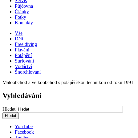
Servis
Půjčovna
Články
Fotky
Kontakty
Vše
Děti
Free diving
Plavání
Potápění
Surfování
Vodáctví
Šnorchlování
Maloobchod a velkoobchod s potápěčskou technikou od roku 1991
Vyhledávání
Hledat
YouTube
Facebook
Twitter