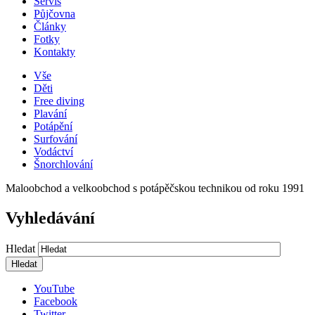
Servis
Půjčovna
Články
Fotky
Kontakty
Vše
Děti
Free diving
Plavání
Potápění
Surfování
Vodáctví
Šnorchlování
Maloobchod a velkoobchod s potápěčskou technikou od roku 1991
Vyhledávání
Hledat
YouTube
Facebook
Twitter