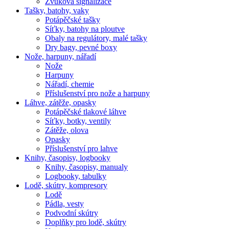
Zvuková signalizace
Tašky, batohy, vaky
Potápěčské tašky
Síťky, batohy na ploutve
Obaly na regulátory, malé tašky
Dry bagy, pevné boxy
Nože, harpuny, nářadí
Nože
Harpuny
Nářadí, chemie
Příslušenství pro nože a harpuny
Láhve, zátěže, opasky
Potápěčské tlakové láhve
Síťky, botky, ventily
Zátěže, olova
Opasky
Příslušenství pro lahve
Knihy, časopisy, logbooky
Knihy, časopisy, manualy
Logbooky, tabulky
Lodě, skútry, kompresory
Lodě
Pádla, vesty
Podvodní skútry
Doplňky pro lodě, skútry