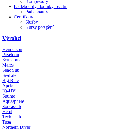
Kompresory
Padleboardy, doplńky, ostatní
Padleboardy
Certifikáty
Služby
Kurzy potápění
Výrobci
Henderson
Poseidon
Scubapro
Mares
Seac Sub
SeaLife
Big Blue
Apeks
IQ-UV
Suunto
Aquasphere
Soprassub
Head
Technisub
Tusa
Northern Diver