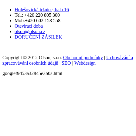
Holešovická tržnice, hala 16
Tel.: +420 220 805 300
Mob.+420 602 158 558
Otevírací doba
olson@olson.cz
DORUČENÍ ZÁSILEK
Copyright © 2012 Olson, s.r.o.
Obchodní podmínky
|
Uchovávání a
zpracovávání osobních údajů
|
SEO
|
Webdesign
googlef9d53a32845e3b0a.html