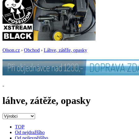
Olson.cz
›
Obchod
›
Láhve, zátěže, opasky
-
láhve, zátěže, opasky
TOP
Od nejdražšího
Od nejlevnějšího