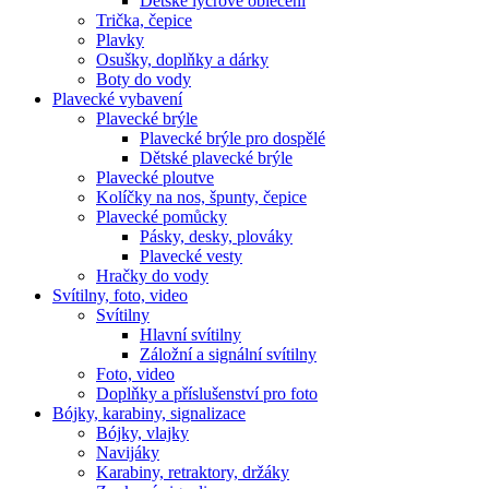
Dětské lycrové oblečení
Trička, čepice
Plavky
Osušky, doplňky a dárky
Boty do vody
Plavecké vybavení
Plavecké brýle
Plavecké brýle pro dospělé
Dětské plavecké brýle
Plavecké ploutve
Kolíčky na nos, špunty, čepice
Plavecké pomůcky
Pásky, desky, plováky
Plavecké vesty
Hračky do vody
Svítilny, foto, video
Svítilny
Hlavní svítilny
Záložní a signální svítilny
Foto, video
Doplňky a příslušenství pro foto
Bójky, karabiny, signalizace
Bójky, vlajky
Navijáky
Karabiny, retraktory, držáky