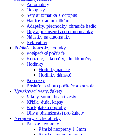
Automatiky
Octopusy
Sety automatika + octopus
Hadice k automatikám
Adaptéry, přechodky, chrániče hadic
Díly a příslušenství pro automatiky
Náustky na automatiky
Rebreather
Počítače, konzole, hodinky
Potápěčské počítače
Konzole, tlakoměry, hloubkoměry
Hodinky
Hodinky pánské
Hodinky dámské
Kompasy
Příslušenství pro počítače a konzole
Vyvažovací vesty, žakety
žakety, šnorchlovací vesty
Křídla, duše, kapsy
Backplate a popruhy
Díly a příslušenství pro žakety
Neopreny, suché obleky
Pánské neopreny
Pánské neopreny 1-3mm
Pánské neopreny 5mm