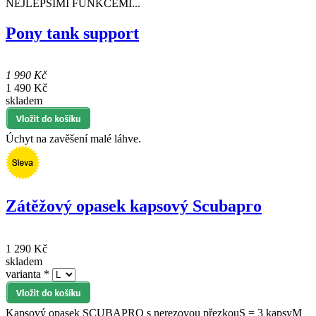
NEJLEPŠÍMI FUNKCEMI...
Pony tank support
1 990 Kč
1 490 Kč
skladem
Úchyt na zavěšení malé láhve.
Zátěžový opasek kapsový Scubapro
1 290 Kč
skladem
varianta
*
Kapsový opasek SCUBAPRO s nerezovou přezkouS = 3 kapsyM