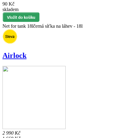
90 Kč
skladem
Net for tank 18lčerná síťka na láhev - 18l
Airlock
2 990 Kč