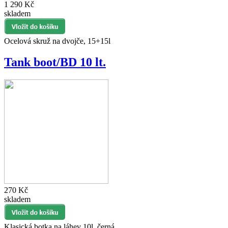
1 290 Kč
skladem
Ocelová skruž na dvojče, 15+15l
Tank boot/BD 10 lt.
270 Kč
skladem
Klasická botka na láhev 10l, černá.