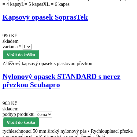
= 4 kapsyL= 5 kapesXL = 6 kapes
Kapsový opasek SoprasTek
990 Kč
skladem
varianta
*
Zátěžový kapsový opasek s plastovou přezkou.
Nylonový opasek STANDARD s nerez
přezkou Scubapro
963 Kč
skladem
podtyp produktu
rychleschnoucí 50 mm široký nylonový pás • Rychloupínací přezka
z nerezové oceli. • K dispozici v modré, černé a žluté...