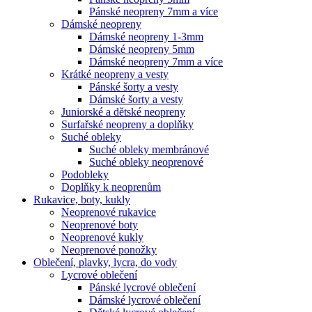
Pánské neopreny 7mm a více
Dámské neopreny
Dámské neopreny 1-3mm
Dámské neopreny 5mm
Dámské neopreny 7mm a více
Krátké neopreny a vesty
Pánské šorty a vesty
Dámské šorty a vesty
Juniorské a dětské neopreny
Surfařské neopreny a doplňky
Suché obleky
Suché obleky membránové
Suché obleky neoprenové
Podobleky
Doplňky k neoprenům
Rukavice, boty, kukly
Neoprenové rukavice
Neoprenové boty
Neoprenové kukly
Neoprenové ponožky
Oblečení, plavky, lycra, do vody
Lycrové oblečení
Pánské lycrové oblečení
Dámské lycrové oblečení