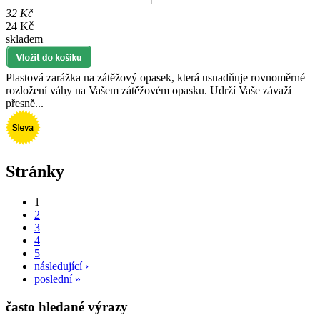
32 Kč
24 Kč
skladem
Plastová zarážka na zátěžový opasek, která usnadňuje rovnoměrné
rozložení váhy na Vašem zátěžovém opasku. Udrží Vaše závaží
přesně...
Stránky
1
2
3
4
5
následující ›
poslední »
často hledané výrazy