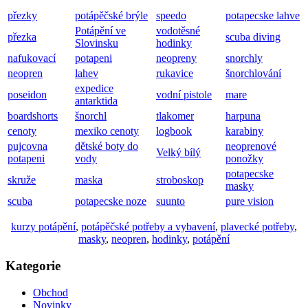
přezky
potápěčské brýle
speedo
potapecske lahve
Potápění ve
vodotěsné
přezka
scuba diving
Slovinsku
hodinky
nafukovací
potapeni
neopreny
snorchly
neopren
lahev
rukavice
šnorchlování
expedice
poseidon
vodní pistole
mare
antarktida
boardshorts
šnorchl
tlakomer
harpuna
cenoty
mexiko cenoty
logbook
karabiny
pujcovna
dětské boty do
neoprenové
Velký bílý
potapeni
vody
ponožky
potapecske
skruže
maska
stroboskop
masky
scuba
potapecske noze
suunto
pure vision
kurzy potápění
,
potápěčské potřeby a vybavení
,
plavecké potřeby
,
masky
,
neopren
,
hodinky
,
potápění
Kategorie
Obchod
Novinky