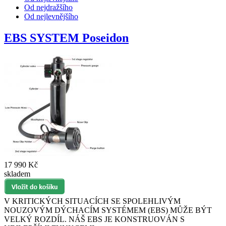
Od nejdražšího
Od nejlevnějšího
EBS SYSTEM Poseidon
17 990 Kč
skladem
V KRITICKÝCH SITUACÍCH SE SPOLEHLIVÝM
NOUZOVÝM DÝCHACÍM SYSTÉMEM (EBS) MŮŽE BÝT
VELKÝ ROZDÍL. NÁŠ EBS JE KONSTRUOVÁN S