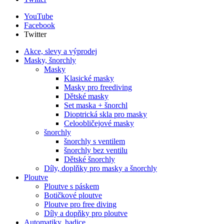
YouTube
Facebook
Twitter
Akce, slevy a výprodej
Masky, šnorchly
Masky
Klasické masky
Masky pro freediving
Dětské masky
Set maska + šnorchl
Dioptrická skla pro masky
Celoobličejové masky
šnorchly
šnorchly s ventilem
šnorchly bez ventilu
Dětské šnorchly
Díly, doplňky pro masky a šnorchly
Ploutve
Ploutve s páskem
Botičkové ploutve
Ploutve pro free diving
Díly a dopňky pro ploutve
Automatiky, hadice