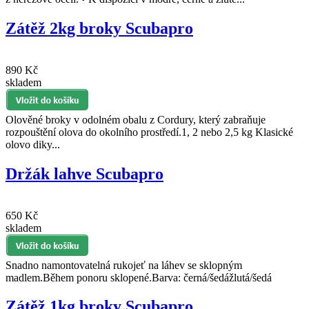
Zátěž 2kg broky Scubapro
890 Kč
skladem
Olověné broky v odolném obalu z Cordury, který zabraňuje
rozpouštění olova do okolního prostředí.1, 2 nebo 2,5 kg Klasické
olovo diky...
Držák lahve Scubapro
650 Kč
skladem
Snadno namontovatelná rukojeť na láhev se sklopným
madlem.Během ponoru sklopené.Barva: černá/šedážlutá/šedá
Zátěž 1kg broky Scubapro