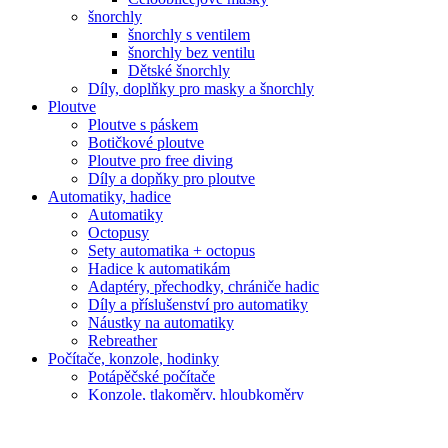
šnorchly
šnorchly s ventilem
šnorchly bez ventilu
Dětské šnorchly
Díly, doplňky pro masky a šnorchly
Ploutve
Ploutve s páskem
Botičkové ploutve
Ploutve pro free diving
Díly a dopňky pro ploutve
Automatiky, hadice
Automatiky
Octopusy
Sety automatika + octopus
Hadice k automatikám
Adaptéry, přechodky, chrániče hadic
Díly a příslušenství pro automatiky
Náustky na automatiky
Rebreather
Počítače, konzole, hodinky
Potápěčské počítače
Konzole, tlakoměry, hloubkoměry
Hodinky
Hodinky pánské