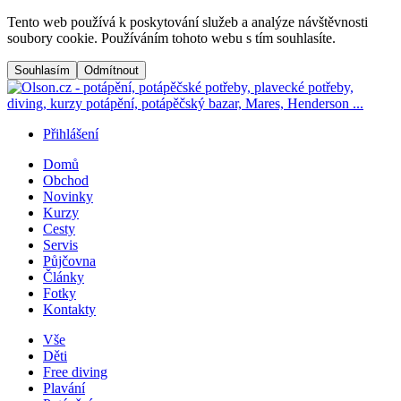
Přejít na hlavní obsah
Tento web používá k poskytování služeb a analýze návštěvnosti
soubory cookie. Používáním tohoto webu s tím souhlasíte.
Přihlášení
Domů
Obchod
Menu button
Frontend navigation
Novinky
Kurzy
Cesty
Servis
Půjčovna
Články
Fotky
Kontakty
Vše
Děti
Free diving
Plavání