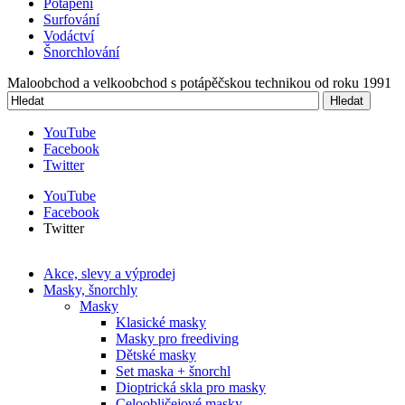
Potápění
Surfování
Vodáctví
Šnorchlování
Maloobchod a velkoobchod s potápěčskou technikou od roku 1991
Hledat
Vyhledávání
YouTube
Facebook
Twitter
YouTube
Facebook
Twitter
Akce, slevy a výprodej
Masky, šnorchly
Masky
Klasické masky
Masky pro freediving
Dětské masky
Set maska + šnorchl
Dioptrická skla pro masky
Celoobličejové masky