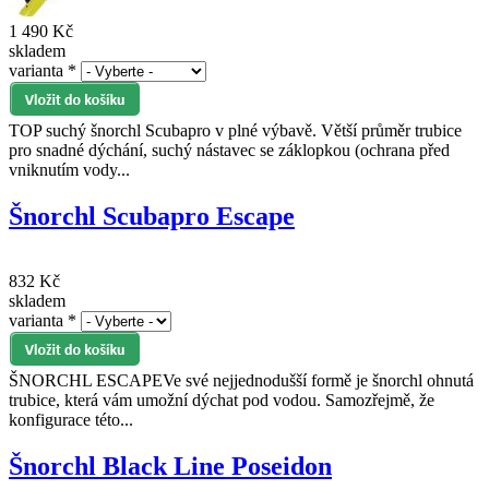
1 490 Kč
skladem
varianta
*
TOP suchý šnorchl Scubapro v plné výbavě. Větší průměr trubice
pro snadné dýchání, suchý nástavec se záklopkou (ochrana před
vniknutím vody...
Šnorchl Scubapro Escape
832 Kč
skladem
varianta
*
ŠNORCHL ESCAPEVe své nejjednodušší formě je šnorchl ohnutá
trubice, která vám umožní dýchat pod vodou. Samozřejmě, že
konfigurace této...
Šnorchl Black Line Poseidon