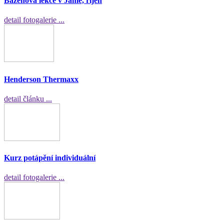
Bazénová lekce v Jámě, říjen
detail fotogalerie ...
Henderson Thermaxx
detail článku ...
Kurz potápění individuální
detail fotogalerie ...