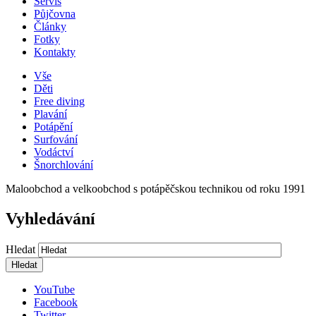
Servis
Půjčovna
Články
Fotky
Kontakty
Vše
Děti
Free diving
Plavání
Potápění
Surfování
Vodáctví
Šnorchlování
Maloobchod a velkoobchod s potápěčskou technikou od roku 1991
Vyhledávání
Hledat
YouTube
Facebook
Twitter