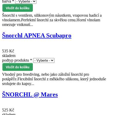
barva
*
Šnorchl s ventilem, silikonovým náustkem, vrapovou hadicí a
vlnolamem.Perfektní šnorchl za skvělou cenu.Horní vlnolam
omezuje vniknutí...
Šnorchl APNEA Scubapro
535 Kč
skladem
podtyp produktu
*
Vhodný pro freediving, nebo jako záložní šnorchl pro
potápěče.Flexibilní šnorchl z měkkého silikonu, který jednoduše
srolujete do kapsy...
ŠNORCHL @ Mares
525 Kč
skladem