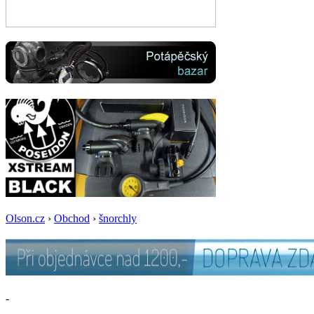
Olson.cz
›
Obchod
›
šnorchly
-