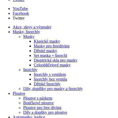
YouTube
Facebook
Twitter
Akce, slevy a výprodej
Masky, šnorchly
Masky
Klasické masky
Masky pro freediving
Dětské masky
Set maska + šnorchl
Dioptrická skla pro masky
Celoobličejové masky
šnorchly
šnorchly s ventilem
šnorchly bez ventilu
Dětské šnorchly
Díly, doplňky pro masky a šnorchly
Ploutve
Ploutve s páskem
Botičkové ploutve
Ploutve pro free diving
Díly a dopňky pro ploutve
Automatiky, hadice