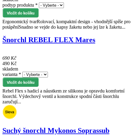
podtyp produktu
*
Ergonomický tvarRolovací, kompaktní design - vhodnější spíše pro
potápěníSnadno se vejde do kapsy žaketu nebo jej lze k žaketu...
Šnorchl REBEL FLEX Mares
690 Kč
490 Kč
skladem
varianta
*
Rebel Flex s hadicí a náustkem ze silikonu je opravdu komfortní
šnorchl. Výdechový ventil a konstrukce spodní části šnorchlu
zaručují...
Suchý šnorchl Mykonos Soprassub