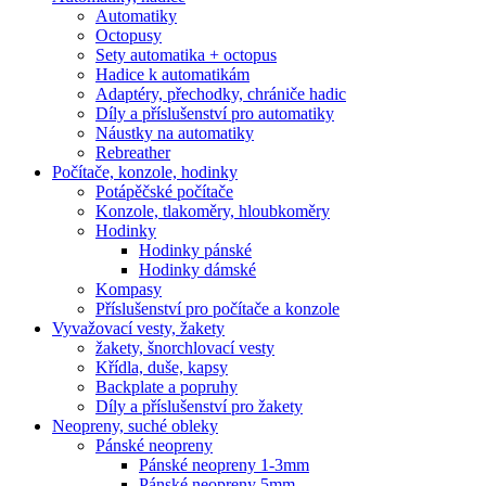
Automatiky
Octopusy
Sety automatika + octopus
Hadice k automatikám
Adaptéry, přechodky, chrániče hadic
Díly a příslušenství pro automatiky
Náustky na automatiky
Rebreather
Počítače, konzole, hodinky
Potápěčské počítače
Konzole, tlakoměry, hloubkoměry
Hodinky
Hodinky pánské
Hodinky dámské
Kompasy
Příslušenství pro počítače a konzole
Vyvažovací vesty, žakety
žakety, šnorchlovací vesty
Křídla, duše, kapsy
Backplate a popruhy
Díly a příslušenství pro žakety
Neopreny, suché obleky
Pánské neopreny
Pánské neopreny 1-3mm
Pánské neopreny 5mm