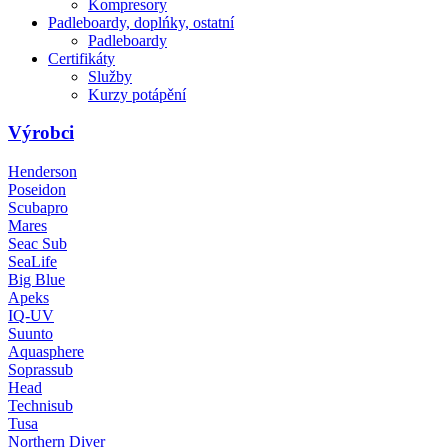
Kompresory
Padleboardy, doplńky, ostatní
Padleboardy
Certifikáty
Služby
Kurzy potápění
Výrobci
Henderson
Poseidon
Scubapro
Mares
Seac Sub
SeaLife
Big Blue
Apeks
IQ-UV
Suunto
Aquasphere
Soprassub
Head
Technisub
Tusa
Northern Diver