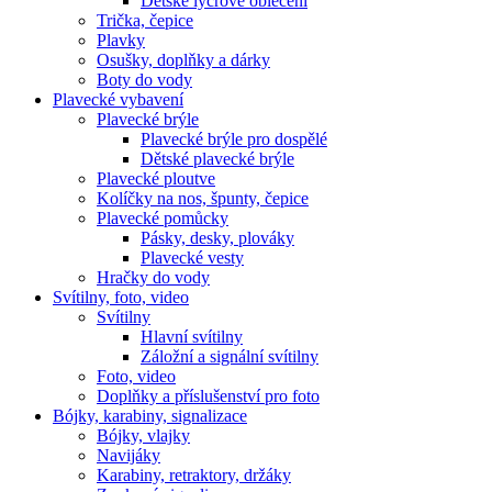
Dětské lycrové oblečení
Trička, čepice
Plavky
Osušky, doplňky a dárky
Boty do vody
Plavecké vybavení
Plavecké brýle
Plavecké brýle pro dospělé
Dětské plavecké brýle
Plavecké ploutve
Kolíčky na nos, špunty, čepice
Plavecké pomůcky
Pásky, desky, plováky
Plavecké vesty
Hračky do vody
Svítilny, foto, video
Svítilny
Hlavní svítilny
Záložní a signální svítilny
Foto, video
Doplňky a příslušenství pro foto
Bójky, karabiny, signalizace
Bójky, vlajky
Navijáky
Karabiny, retraktory, držáky