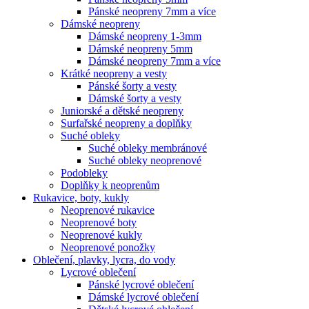
Pánské neopreny 7mm a více
Dámské neopreny
Dámské neopreny 1-3mm
Dámské neopreny 5mm
Dámské neopreny 7mm a více
Krátké neopreny a vesty
Pánské šorty a vesty
Dámské šorty a vesty
Juniorské a dětské neopreny
Surfařské neopreny a doplňky
Suché obleky
Suché obleky membránové
Suché obleky neoprenové
Podobleky
Doplňky k neoprenům
Rukavice, boty, kukly
Neoprenové rukavice
Neoprenové boty
Neoprenové kukly
Neoprenové ponožky
Oblečení, plavky, lycra, do vody
Lycrové oblečení
Pánské lycrové oblečení
Dámské lycrové oblečení