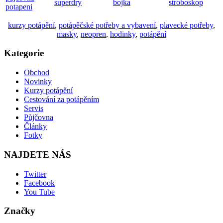
superdry
bojka
stroboskop
potapeni
kurzy potápění
,
potápěčské potřeby a vybavení
,
plavecké potřeby
,
masky
,
neopren
,
hodinky
,
potápění
Kategorie
Obchod
Novinky
Kurzy potápění
Cestování za potápěním
Servis
Půjčovna
Články
Fotky
NAJDETE NÁS
Twitter
Facebook
You Tube
Značky