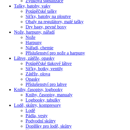
Zvuková signalizace
Tašky, batohy, vaky
Potápěčské tašky
Síťky, batohy na ploutve
Obaly na regulátory, malé tašky
Dry bagy, pevné boxy
Nože, harpuny, nářadí
Nože
Harpuny
Nářadí, chemie
Příslušenství pro nože a harpuny
Láhve, zátěže, opasky
Potápěčské tlakové láhve
Síťky, botky, ventily
Zátěže, olova
Opasky
Příslušenství pro lahve
Knihy, časopisy, logbooky
Knihy, časopisy, manualy
Logbooky, tabulky
Lodě, skútry, kompresory
Lodě
Pádla, vesty
Podvodní skútry
Doplňky pro lodě, skútry