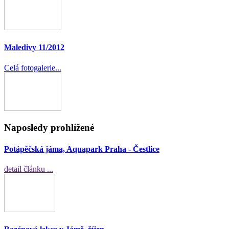
Maledivy 11/2012
Celá fotogalerie...
Naposledy prohlížené
Potápěčská jáma, Aquapark Praha - Čestlice
detail článku ...