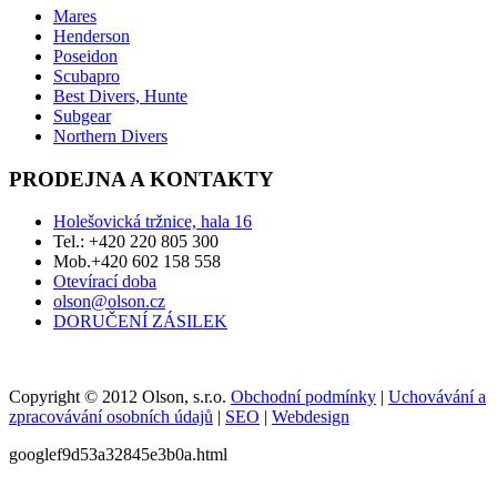
Mares
Henderson
Poseidon
Scubapro
Best Divers, Hunte
Subgear
Northern Divers
PRODEJNA A KONTAKTY
Holešovická tržnice, hala 16
Tel.: +420 220 805 300
Mob.+420 602 158 558
Otevírací doba
olson@olson.cz
DORUČENÍ ZÁSILEK
Copyright © 2012 Olson, s.r.o.
Obchodní podmínky
|
Uchovávání a
zpracovávání osobních údajů
|
SEO
|
Webdesign
googlef9d53a32845e3b0a.html