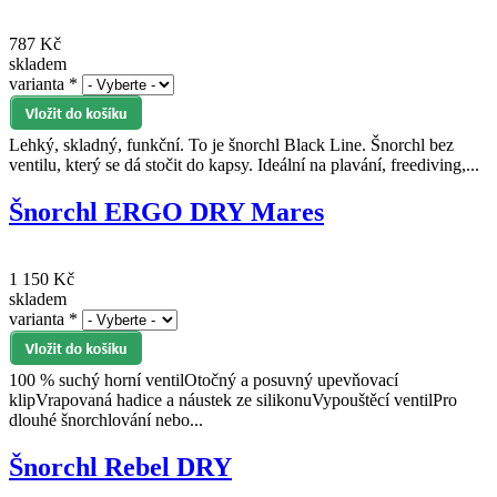
787 Kč
skladem
varianta
*
Lehký, skladný, funkční. To je šnorchl Black Line. Šnorchl bez
ventilu, který se dá stočit do kapsy. Ideální na plavání, freediving,...
Šnorchl ERGO DRY Mares
1 150 Kč
skladem
varianta
*
100 % suchý horní ventilOtočný a posuvný upevňovací
klipVrapovaná hadice a náustek ze silikonuVypouštěcí ventilPro
dlouhé šnorchlování nebo...
Šnorchl Rebel DRY