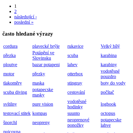
1
2
následující ›
poslední »
často hledané výrazy
cordura
plavecké brýle
rukavice
Velký bílý
Potápění ve
přezka
scuba
karabina
Slovinsku
ploutve
bazar potapeni
lahev
karabiny
vodotěsné
motor
přezky
otterbox
pouzdro
tlakoměry
maska
stingray
boty do vody
potapecske
scuba diving
cestování
počítač
masky
vodotěsné
svítilny
pure vision
logbook
hodinky
testovací stitek
kompas
suunto
octopus
neoprenové
potapecske
šnorchl
neopreny
ponožky
lahve
pujcovna