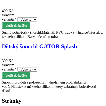
490 Kč
skladem
varianta
*
Suchý potápěčský šnorchl.Materiál: PVC trubka + hadice/náustek z
tekutého silikonuBarva: černá, modrá
Dětský šnorchl GATOR Splash
390 Kč
skladem
varianta
*
Šnorchl pro děti s polosuchým vlnolamem proti stříkající
vodě. Náustek z měkkého silikonu, který zabraňuje bolestivosti
dásní. ...
Stránky