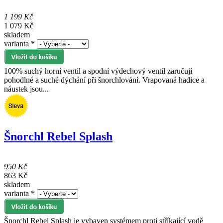
1 199 Kč
1 079 Kč
skladem
varianta
*
100% suchý horní ventil a spodní výdechový ventil zaručují
pohodlné a suché dýchání při šnorchlování. Vrapovaná hadice a
náustek jsou...
Šnorchl Rebel Splash
950 Kč
863 Kč
skladem
varianta
*
Šnorchl Rebel Splash je vybaven systémem proti stříkající vodě