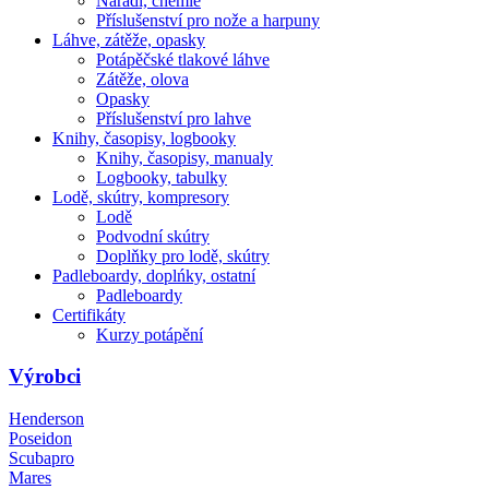
Nářadí, chemie
Příslušenství pro nože a harpuny
Láhve, zátěže, opasky
Potápěčské tlakové láhve
Zátěže, olova
Opasky
Příslušenství pro lahve
Knihy, časopisy, logbooky
Knihy, časopisy, manualy
Logbooky, tabulky
Lodě, skútry, kompresory
Lodě
Podvodní skútry
Doplňky pro lodě, skútry
Padleboardy, doplńky, ostatní
Padleboardy
Certifikáty
Kurzy potápění
Výrobci
Henderson
Poseidon
Scubapro
Mares