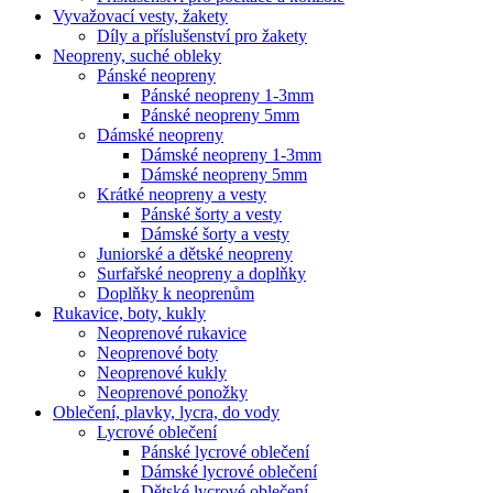
Vyvažovací vesty, žakety
Díly a příslušenství pro žakety
Neopreny, suché obleky
Pánské neopreny
Pánské neopreny 1-3mm
Pánské neopreny 5mm
Dámské neopreny
Dámské neopreny 1-3mm
Dámské neopreny 5mm
Krátké neopreny a vesty
Pánské šorty a vesty
Dámské šorty a vesty
Juniorské a dětské neopreny
Surfařské neopreny a doplňky
Doplňky k neoprenům
Rukavice, boty, kukly
Neoprenové rukavice
Neoprenové boty
Neoprenové kukly
Neoprenové ponožky
Oblečení, plavky, lycra, do vody
Lycrové oblečení
Pánské lycrové oblečení
Dámské lycrové oblečení
Dětské lycrové oblečení