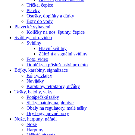
Trička, čepice
Plavky
Osušky, doplňky a dárky
Boty do vody
Plavecké vybavení
Kolíčky na nos, špunty, čepice
Svítilny, foto, video
Svítilny
Hlavní svítilny
Záložní a signální svítilny
Foto, video
Doplňky a příslušenství pro foto
Bójky, karabiny, signalizace
Bójky, vlajky
Navijáky
Karabiny, retraktory, držáky
Tašky, batohy, vaky
Potápěčské tašky
Síťky, batohy na ploutve
Obaly na regulátory, malé tašky
Dry bagy, pevné boxy
Nože, harpuny, nářadí
Nože
Harpuny