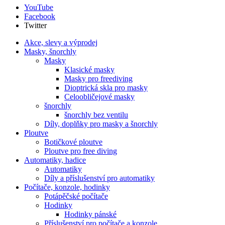
YouTube
Facebook
Twitter
Akce, slevy a výprodej
Masky, šnorchly
Masky
Klasické masky
Masky pro freediving
Dioptrická skla pro masky
Celoobličejové masky
šnorchly
šnorchly bez ventilu
Díly, doplňky pro masky a šnorchly
Ploutve
Botičkové ploutve
Ploutve pro free diving
Automatiky, hadice
Automatiky
Díly a příslušenství pro automatiky
Počítače, konzole, hodinky
Potápěčské počítače
Hodinky
Hodinky pánské
Příslušenství pro počítače a konzole