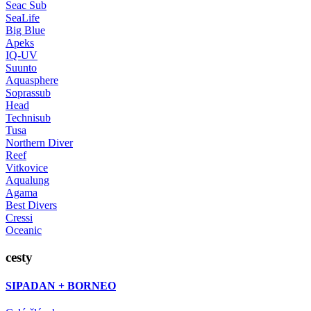
Seac Sub
SeaLife
Big Blue
Apeks
IQ-UV
Suunto
Aquasphere
Soprassub
Head
Technisub
Tusa
Northern Diver
Reef
Vitkovice
Aqualung
Agama
Best Divers
Cressi
Oceanic
cesty
SIPADAN + BORNEO