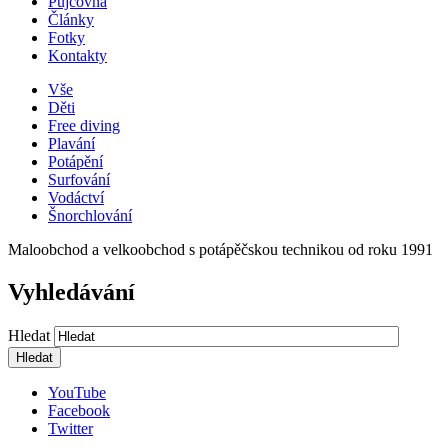
Půjčovna
Články
Fotky
Kontakty
Vše
Děti
Free diving
Plavání
Potápění
Surfování
Vodáctví
Šnorchlování
Maloobchod a velkoobchod s potápěčskou technikou od roku 1991
Vyhledávání
Hledat
YouTube
Facebook
Twitter