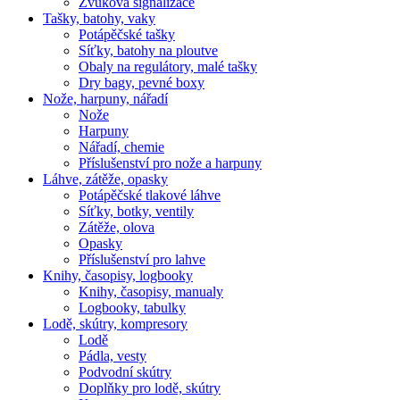
Zvuková signalizace
Tašky, batohy, vaky
Potápěčské tašky
Síťky, batohy na ploutve
Obaly na regulátory, malé tašky
Dry bagy, pevné boxy
Nože, harpuny, nářadí
Nože
Harpuny
Nářadí, chemie
Příslušenství pro nože a harpuny
Láhve, zátěže, opasky
Potápěčské tlakové láhve
Síťky, botky, ventily
Zátěže, olova
Opasky
Příslušenství pro lahve
Knihy, časopisy, logbooky
Knihy, časopisy, manualy
Logbooky, tabulky
Lodě, skútry, kompresory
Lodě
Pádla, vesty
Podvodní skútry
Doplňky pro lodě, skútry