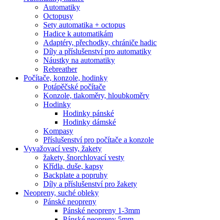
Automatiky
Octopusy
Sety automatika + octopus
Hadice k automatikám
Adaptéry, přechodky, chrániče hadic
Díly a příslušenství pro automatiky
Náustky na automatiky
Rebreather
Počítače, konzole, hodinky
Potápěčské počítače
Konzole, tlakoměry, hloubkoměry
Hodinky
Hodinky pánské
Hodinky dámské
Kompasy
Příslušenství pro počítače a konzole
Vyvažovací vesty, žakety
žakety, šnorchlovací vesty
Křídla, duše, kapsy
Backplate a popruhy
Díly a příslušenství pro žakety
Neopreny, suché obleky
Pánské neopreny
Pánské neopreny 1-3mm
Pánské neopreny 5mm