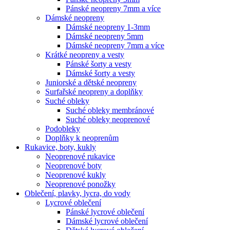
Pánské neopreny 7mm a více
Dámské neopreny
Dámské neopreny 1-3mm
Dámské neopreny 5mm
Dámské neopreny 7mm a více
Krátké neopreny a vesty
Pánské šorty a vesty
Dámské šorty a vesty
Juniorské a dětské neopreny
Surfařské neopreny a doplňky
Suché obleky
Suché obleky membránové
Suché obleky neoprenové
Podobleky
Doplňky k neoprenům
Rukavice, boty, kukly
Neoprenové rukavice
Neoprenové boty
Neoprenové kukly
Neoprenové ponožky
Oblečení, plavky, lycra, do vody
Lycrové oblečení
Pánské lycrové oblečení
Dámské lycrové oblečení