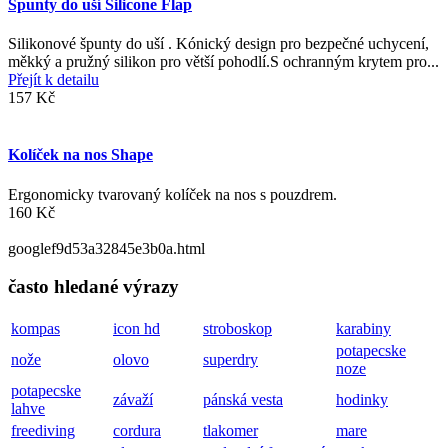
Špunty do uší Silicone Flap
Silikonové špunty do uší . Kónický design pro bezpečné uchycení,
měkký a pružný silikon pro větší pohodlí.S ochranným krytem pro...
Přejít k detailu
157 Kč
Kolíček na nos Shape
Ergonomicky tvarovaný kolíček na nos s pouzdrem.
160 Kč
googlef9d53a32845e3b0a.html
často hledané výrazy
kompas
icon hd
stroboskop
karabiny
potapecske
nože
olovo
superdry
noze
potapecske
závaží
pánská vesta
hodinky
lahve
freediving
cordura
tlakomer
mare