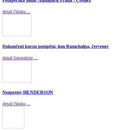
Potápěčská jáma, Aquapark Praha - Čestlice
detail článku ...
Dokončení kurzu potápění, lom Rumchalpa, červenec
detail fotogalerie ...
Neopreny HENDERSON
detail článku ...