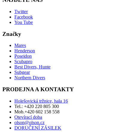
Twitter
Facebook
You Tube
Značky
Mares
Henderson
Poseidon
Scubapro
Best Divers, Hunte
Subgear
Northern Divers
PRODEJNA A KONTAKTY
Holešovická tržnice, hala 16
Tel.: +420 220 805 300
Mob.+420 602 158 558
Otevírací doba
olson@olson.cz
DORUČENÍ ZÁSILEK