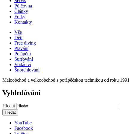
Servis
Půjčovna
Články
Fotky
Kontakty
Vše
Děti
Free diving
Plavání
Potápění
Surfování
Vodáctví
Šnorchlování
Maloobchod a velkoobchod s potápěčskou technikou od roku 1991
Vyhledávání
Hledat
YouTube
Facebook
Twitter