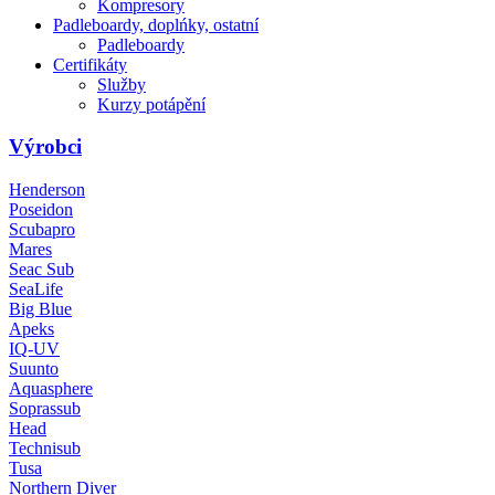
Kompresory
Padleboardy, doplńky, ostatní
Padleboardy
Certifikáty
Služby
Kurzy potápění
Výrobci
Henderson
Poseidon
Scubapro
Mares
Seac Sub
SeaLife
Big Blue
Apeks
IQ-UV
Suunto
Aquasphere
Soprassub
Head
Technisub
Tusa
Northern Diver