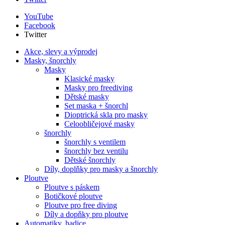
YouTube
Facebook
Twitter
Akce, slevy a výprodej
Masky, šnorchly
Masky
Klasické masky
Masky pro freediving
Dětské masky
Set maska + šnorchl
Dioptrická skla pro masky
Celoobličejové masky
šnorchly
šnorchly s ventilem
šnorchly bez ventilu
Dětské šnorchly
Díly, doplňky pro masky a šnorchly
Ploutve
Ploutve s páskem
Botičkové ploutve
Ploutve pro free diving
Díly a dopňky pro ploutve
Automatiky, hadice