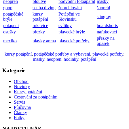
neopren
ploutve
podvodní fotoaparát
masky
goop
scuba diving
šnorchlování
šnorchl
potápěčské
kurzy
Potápění ve
stingray
brýle
potápění
Slovinsku
potapeni
rukavice
svítilny
boardshorts
osušky
přezky
plavecké brýle
nafukovací
přezky na
mexiko
plavky arena
plavecké potřeby
opasek
kurzy potápění
,
potápěčské potřeby a vybavení
,
plavecké potřeby
,
masky
,
neopren
,
hodinky
,
potápění
Kategorie
Obchod
Novinky
Kurzy potápění
Cestování za potápěním
Servis
Půjčovna
Články
Fotky
NAJDETE NÁS