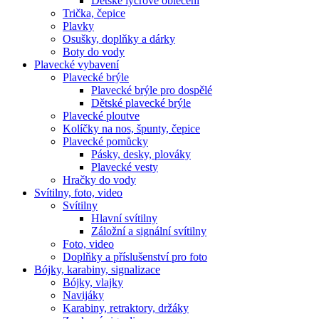
Dětské lycrové oblečení
Trička, čepice
Plavky
Osušky, doplňky a dárky
Boty do vody
Plavecké vybavení
Plavecké brýle
Plavecké brýle pro dospělé
Dětské plavecké brýle
Plavecké ploutve
Kolíčky na nos, špunty, čepice
Plavecké pomůcky
Pásky, desky, plováky
Plavecké vesty
Hračky do vody
Svítilny, foto, video
Svítilny
Hlavní svítilny
Záložní a signální svítilny
Foto, video
Doplňky a příslušenství pro foto
Bójky, karabiny, signalizace
Bójky, vlajky
Navijáky
Karabiny, retraktory, držáky