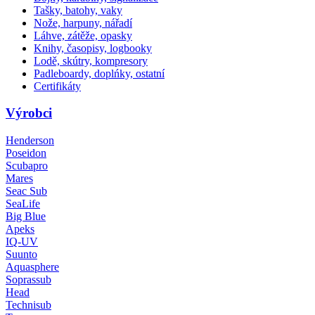
Tašky, batohy, vaky
Nože, harpuny, nářadí
Láhve, zátěže, opasky
Knihy, časopisy, logbooky
Lodě, skútry, kompresory
Padleboardy, doplńky, ostatní
Certifikáty
Výrobci
Henderson
Poseidon
Scubapro
Mares
Seac Sub
SeaLife
Big Blue
Apeks
IQ-UV
Suunto
Aquasphere
Soprassub
Head
Technisub