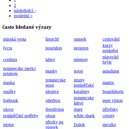
1
2
následující ›
poslední »
často hledané výrazy
pánská vesta
šnorchl
opasek
cestování
kurzy
lycra
poseidon
neopren
potápění
plavecké
cordura
lahev
stingray
brýle
potapecske merici
masky
goop
aqualung
pristroje
potapecske
strany
maska
matrix
noze
potápěčské
osušky
ploutve
karabiny
boardshorts
potapecske
logbook
otterbox
pure vision
lahve
olovo
freediving
mare
přívěsky
potápěčské potřeby
olson
white shark
cenoty
přezky na
motor
žralok
mexiko
opasek