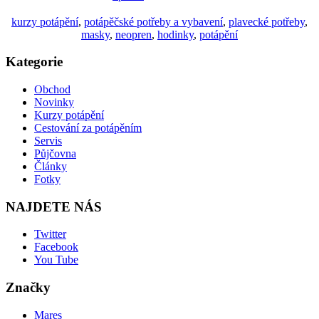
kurzy potápění
,
potápěčské potřeby a vybavení
,
plavecké potřeby
,
masky
,
neopren
,
hodinky
,
potápění
Kategorie
Obchod
Novinky
Kurzy potápění
Cestování za potápěním
Servis
Půjčovna
Články
Fotky
NAJDETE NÁS
Twitter
Facebook
You Tube
Značky
Mares