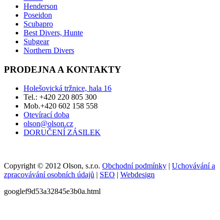
Henderson
Poseidon
Scubapro
Best Divers, Hunte
Subgear
Northern Divers
PRODEJNA A KONTAKTY
Holešovická tržnice, hala 16
Tel.: +420 220 805 300
Mob.+420 602 158 558
Otevírací doba
olson@olson.cz
DORUČENÍ ZÁSILEK
Copyright © 2012 Olson, s.r.o.
Obchodní podmínky
|
Uchovávání a
zpracovávání osobních údajů
|
SEO
|
Webdesign
googlef9d53a32845e3b0a.html