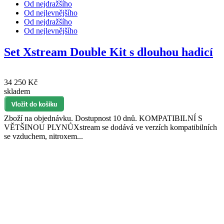
Od nejdražšího
Od nejlevnějšího
Od nejdražšího
Od nejlevnějšího
Set Xstream Double Kit s dlouhou hadicí
34 250 Kč
skladem
Zboží na objednávku. Dostupnost 10 dnů. KOMPATIBILNÍ S
VĚTŠINOU PLYNŮXstream se dodává ve verzích kompatibilních
se vzduchem, nitroxem...