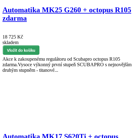
Automatika MK25 G260 + octopus R105
zdarma
18 725 Kč
skladem
Akce k zakoupenému regulátoru od Scubapro octopus R105
zdarma.Vysoce výkonný první stupeň SCUBAPRO s nejnovějším
druhým stupněm - titanové...
Automatika MK17 S620Ti + octopus