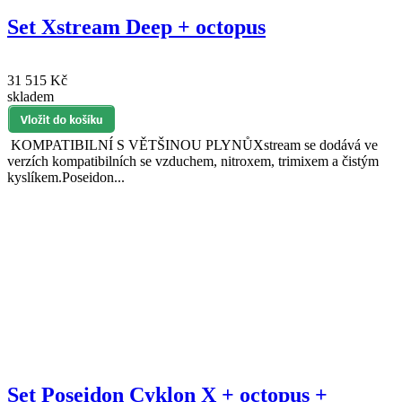
Set Xstream Deep + octopus
31 515 Kč
skladem
KOMPATIBILNÍ S VĚTŠINOU PLYNŮXstream se dodává ve
verzích kompatibilních se vzduchem, nitroxem, trimixem a čistým
kyslíkem.Poseidon...
Set Poseidon Cyklon X + octopus +