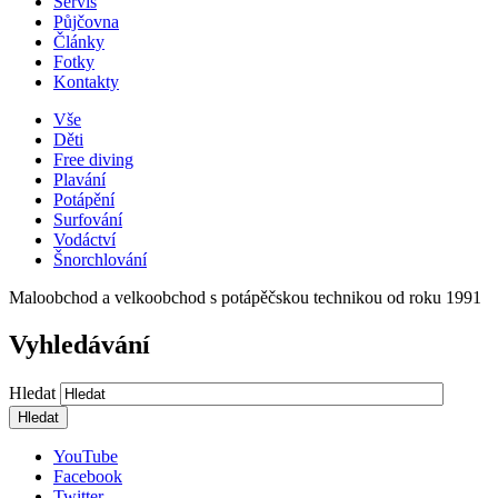
Servis
Půjčovna
Články
Fotky
Kontakty
Vše
Děti
Free diving
Plavání
Potápění
Surfování
Vodáctví
Šnorchlování
Maloobchod a velkoobchod s potápěčskou technikou od roku 1991
Vyhledávání
Hledat
YouTube
Facebook
Twitter