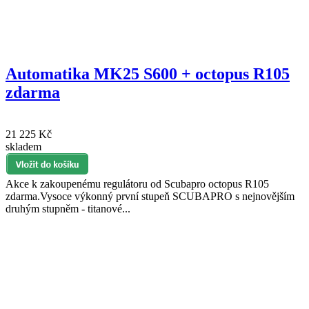
Automatika MK25 S600 + octopus R105
zdarma
21 225 Kč
skladem
Akce k zakoupenému regulátoru od Scubapro octopus R105
zdarma.Vysoce výkonný první stupeň SCUBAPRO s nejnovějším
druhým stupněm - titanové...