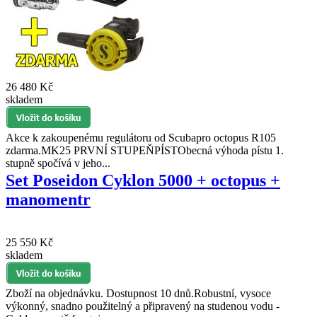
26 480 Kč
skladem
Akce k zakoupenému regulátoru od Scubapro octopus R105
zdarma.MK25 PRVNÍ STUPEŇPÍSTObecná výhoda pístu 1.
stupně spočívá v jeho...
Set Poseidon Cyklon 5000 + octopus +
manomentr
25 550 Kč
skladem
Zboží na objednávku. Dostupnost 10 dnů.Robustní, vysoce
výkonný, snadno použitelný a připravený na studenou vodu -