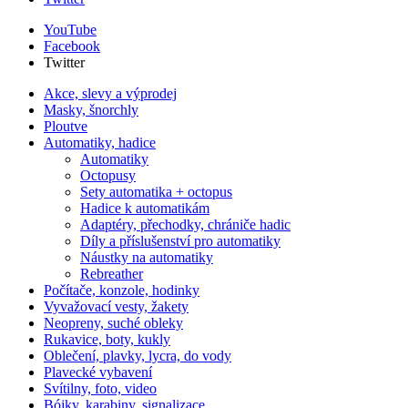
YouTube
Facebook
Twitter
Akce, slevy a výprodej
Masky, šnorchly
Ploutve
Automatiky, hadice
Automatiky
Octopusy
Sety automatika + octopus
Hadice k automatikám
Adaptéry, přechodky, chrániče hadic
Díly a příslušenství pro automatiky
Náustky na automatiky
Rebreather
Počítače, konzole, hodinky
Vyvažovací vesty, žakety
Neopreny, suché obleky
Rukavice, boty, kukly
Oblečení, plavky, lycra, do vody
Plavecké vybavení
Svítilny, foto, video
Bójky, karabiny, signalizace