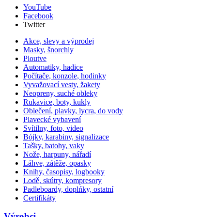
YouTube
Facebook
Twitter
Akce, slevy a výprodej
Masky, šnorchly
Ploutve
Automatiky, hadice
Počítače, konzole, hodinky
Vyvažovací vesty, žakety
Neopreny, suché obleky
Rukavice, boty, kukly
Oblečení, plavky, lycra, do vody
Plavecké vybavení
Svítilny, foto, video
Bójky, karabiny, signalizace
Tašky, batohy, vaky
Nože, harpuny, nářadí
Láhve, zátěže, opasky
Knihy, časopisy, logbooky
Lodě, skútry, kompresory
Padleboardy, doplńky, ostatní
Certifikáty
Výrobci