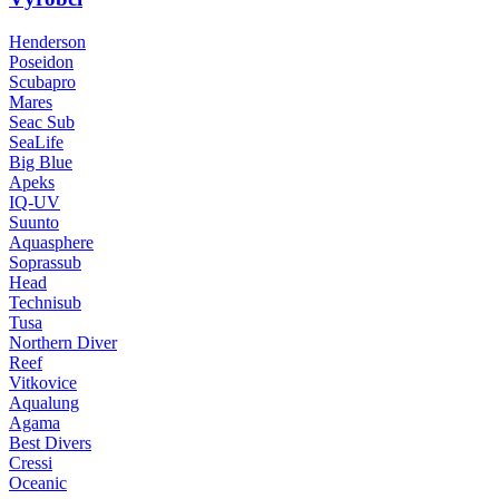
Henderson
Poseidon
Scubapro
Mares
Seac Sub
SeaLife
Big Blue
Apeks
IQ-UV
Suunto
Aquasphere
Soprassub
Head
Technisub
Tusa
Northern Diver
Reef
Vitkovice
Aqualung
Agama
Best Divers
Cressi
Oceanic