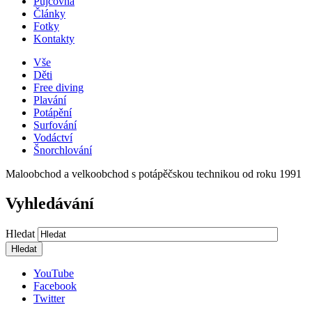
Půjčovna
Články
Fotky
Kontakty
Vše
Děti
Free diving
Plavání
Potápění
Surfování
Vodáctví
Šnorchlování
Maloobchod a velkoobchod s potápěčskou technikou od roku 1991
Vyhledávání
Hledat
YouTube
Facebook
Twitter