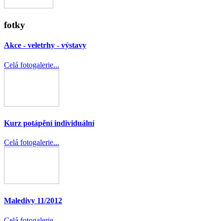
fotky
Akce - veletrhy - výstavy
Celá fotogalerie...
Kurz potápění individuální
Celá fotogalerie...
Maledivy 11/2012
Celá fotogalerie...