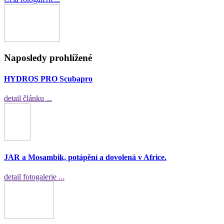
Naposledy prohlížené
HYDROS PRO Scubapro
detail článku ...
JAR a Mosambik, potápění a dovolená v Africe.
detail fotogalerie ...